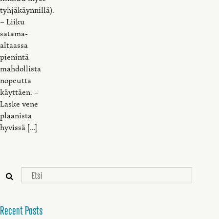
tyhjäkäynnillä).
– Liiku
satama-
altaassa
pienintä
mahdollista
nopeutta
käyttäen. –
Laske vene
plaanista
hyvissä […]
Recent Posts