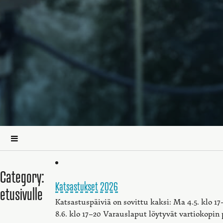
Category:
Katsastukset 2026
etusivulle
Katsastuspäiviä on sovittu kaksi: Ma 4.5. klo 1
8.6. klo 17–20 Varauslaput löytyvät vartiokopin 