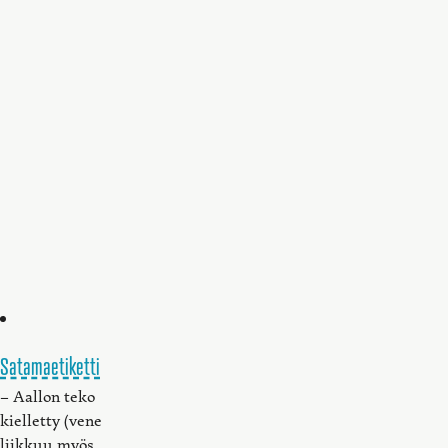
Satamaetiketti
– Aallon teko
kielletty (vene
liikkuu myös