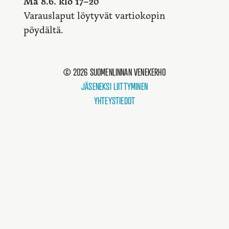
Ma 8.6. klo 17–20
Varauslaput löytyvät vartiokopin
pöydältä.
© 2026 SUOMENLINNAN VENEKERHO
JÄSENEKSI LIITTYMINEN
YHTEYSTIEDOT